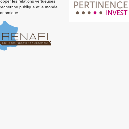
opper les relations vertueuses
 recherche publique et le monde
conomique.