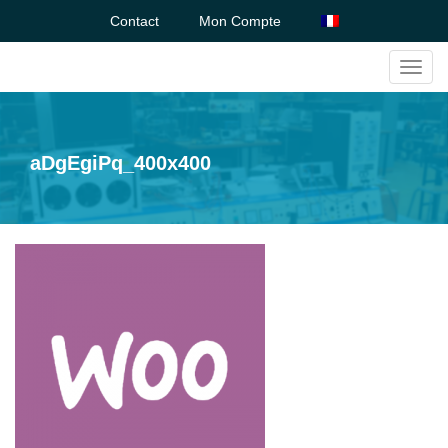
Contact
Mon Compte
Toggl
navig
aDgEgiPq_400x400