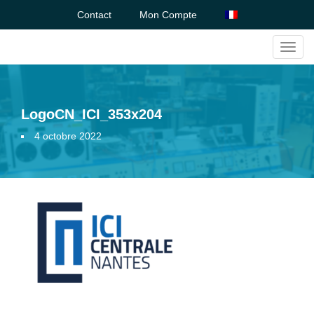
Contact
Mon Compte
Toggl
navig
LogoCN_ICI_353x204
4 octobre 2022