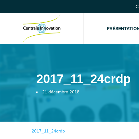
C
ACCUEIL
PRÉSENTATIO
2017_11_24crdp
21 décembre 2018
2017_11_24crdp