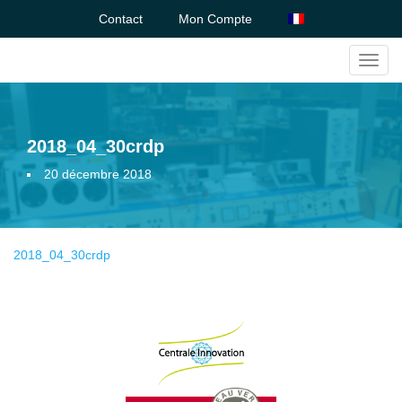
Contact
Mon Compte
Toggl
navig
2018_04_30crdp
20 décembre 2018
2018_04_30crdp