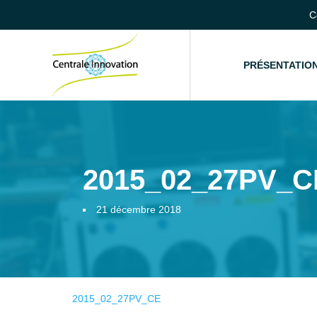
C
ACCUEIL
PRÉSENTATIO
2015_02_27PV_C
21 décembre 2018
2015_02_27PV_CE