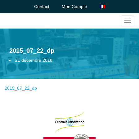
Contact
Mon Compte
Toggl
navig
2015_07_22_dp
21 décembre 2018
2015_07_22_dp