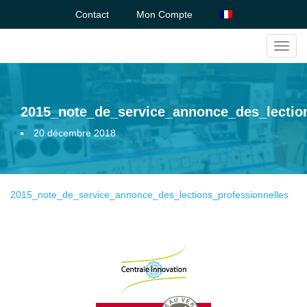
Contact
Mon Compte
Toggl
navig
2015_note_de_service_annonce_des_lection
20 décembre 2018
2015_note_de_service_annonce_des_lections_professionnelles