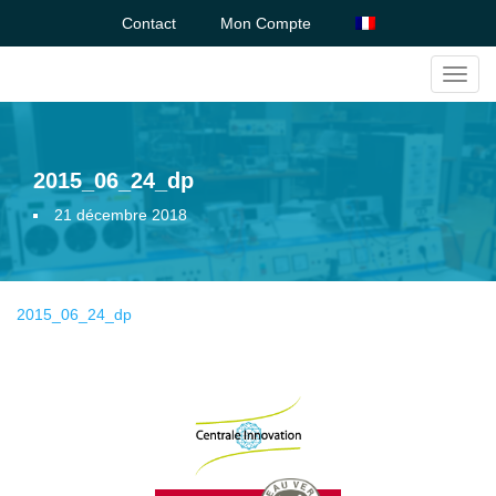
Contact
Mon Compte
Toggl
navig
2015_06_24_dp
21 décembre 2018
2015_06_24_dp