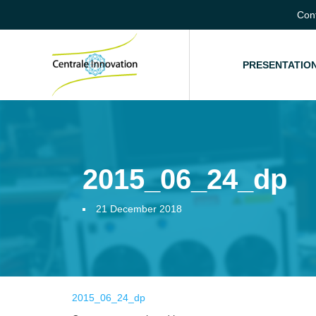
Con
HOME
PRESENTATIO
2015_06_24_dp
21 December 2018
2015_06_24_dp