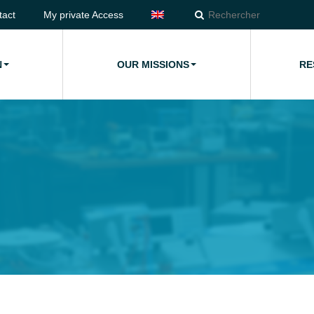
tact
My private Access
N
OUR MISSIONS
RE