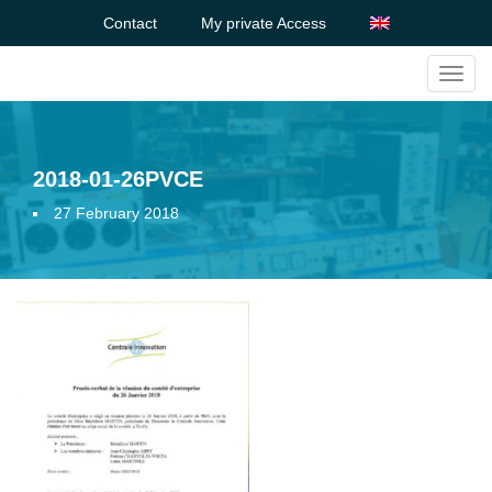
Contact
My private Access
Toggl
navig
2018-01-26PVCE
27 February 2018