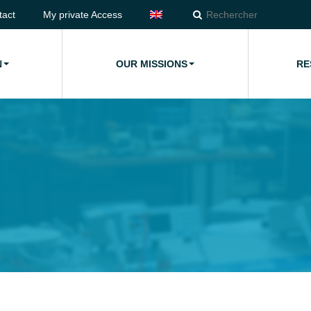
tact
My private Access
N
OUR MISSIONS
RE