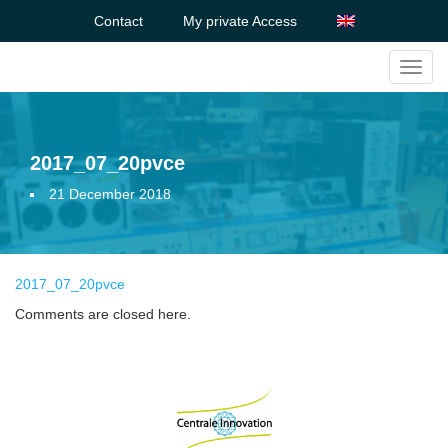
Contact
My private Access
Toggl
navig
2017_07_20pvce
21 December 2018
2017_07_20pvce
Comments are closed here.