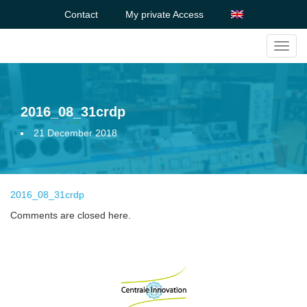
Contact
My private Access
Toggl
navig
2016_08_31crdp
21 December 2018
2016_08_31crdp
Comments are closed here.