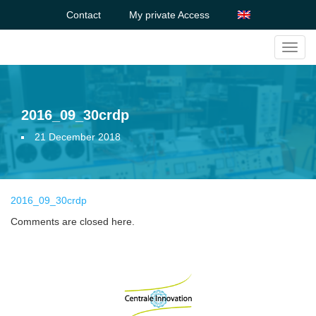
Contact
My private Access
Toggl
navig
2016_09_30crdp
21 December 2018
2016_09_30crdp
Comments are closed here.