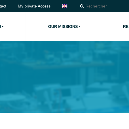
tact
My private Access
N
OUR MISSIONS
RE