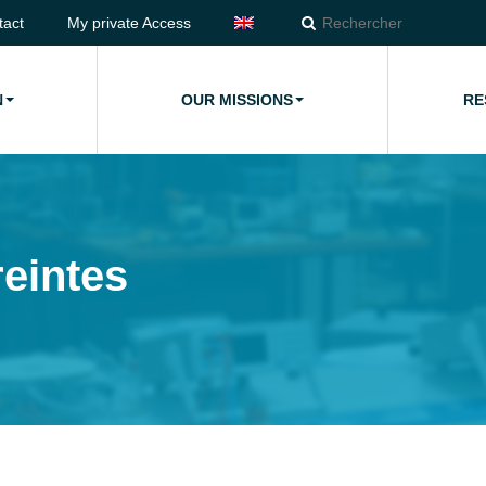
tact
My private Access
N
OUR MISSIONS
RE
eintes