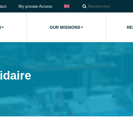
tact
My private Access
N
OUR MISSIONS
RE
idaire