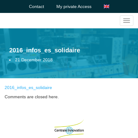
Contact
My private Access
Toggl
navig
2016_infos_es_solidaire
21 December 2018
2016_infos_es_solidaire
Comments are closed here.