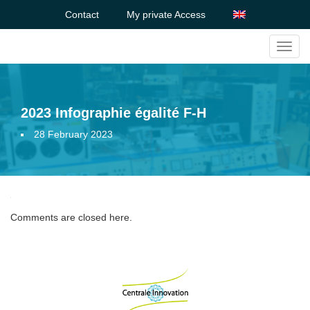
Contact
My private Access
Toggl
navig
2023 Infographie égalité F-H
28 February 2023
Comments are closed here.