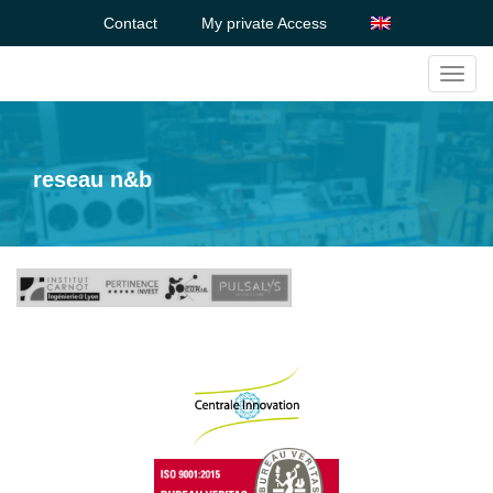
Contact
My private Access
Toggl
navig
reseau n&b