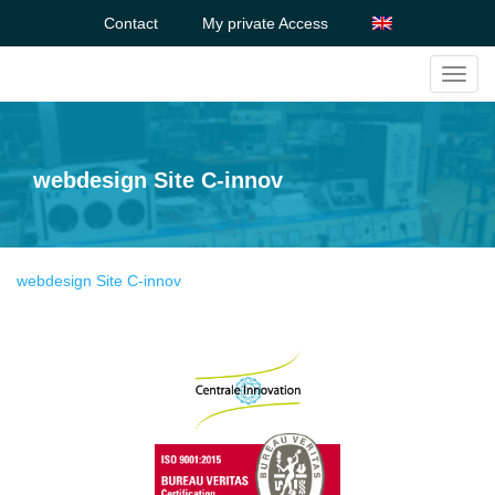
Contact
My private Access
Toggl
navig
webdesign Site C-innov
webdesign Site C-innov